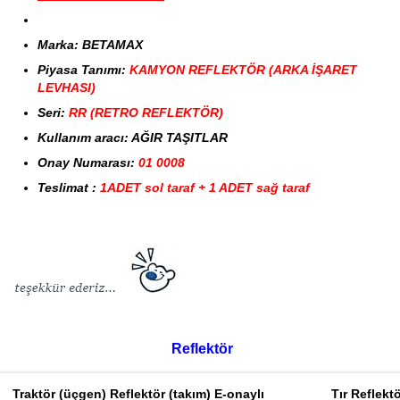
Marka: BETAMAX
Piyasa Tanımı:
KAMYON REFLEKTÖR (ARKA İŞARET
LEVHASI)
Seri:
RR (RETRO REFLEKTÖR)
Kullanım aracı: AĞIR TAŞITLAR
Onay Numarası:
01 0008
Teslimat :
1ADET sol taraf + 1 ADET sağ taraf
Reflektör
Traktör (üçgen) Reflektör (takım) E-onaylı
Tır Reflekt