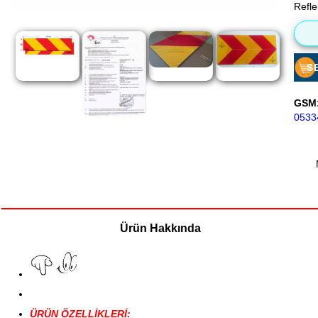
Refle
S
GSM
0533
Ürün Hakkında
ÜRÜN ÖZELLİKLERİ: